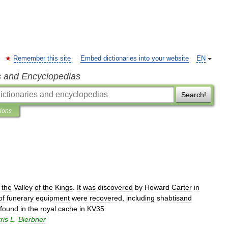
Remember this site
Embed dictionaries into your website
EN
s and Encyclopedias
Search!
tions
the
Valley
of
the
Kings
.
It
was
discovered
by
Howard
Carter
in
of
funerary
equipment
were
recovered
,
including
shabtisand
found
in
the
royal
cache
in
KV35
.
ris
L
.
Bierbrier