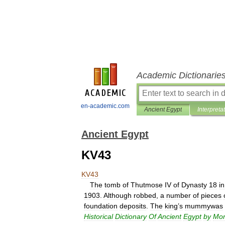
Academic Dictionarie
en-academic.com
Ancient Egypt
Interpreta
Ancient Egypt
KV43
KV43
The
tomb
of
Thutmose
IV
of
Dynasty
18
in
1903
.
Although
robbed
,
a
number
of
pieces
foundation
deposits
.
The
king
’
s
mummywas
Historical
Dictionary
Of
Ancient
Egypt
by
Mor