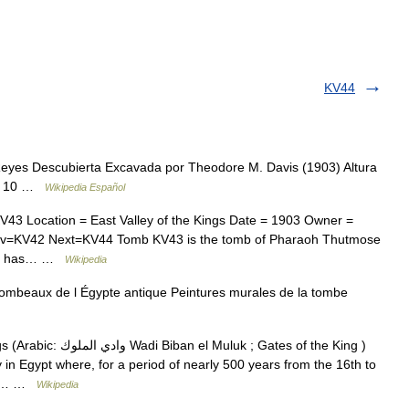
KV44
Reyes Descubierta Excavada por Theodore M. Davis (1903) Altura
ud 10 …
Wikipedia Español
3 Location = East Valley of the Kings Date = 1903 Owner =
ev=KV42 Next=KV44 Tomb KV43 is the tomb of Pharaoh Thutmose
t. It has… …
Wikipedia
beaux de l Égypte antique Peintures murales de la tombe
uluk ; Gates of the King )
y in Egypt where, for a period of nearly 500 years from the 16th to
for… …
Wikipedia