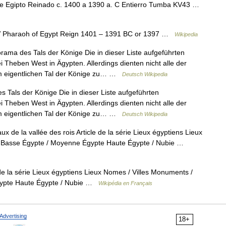
de Egipto Reinado c. 1400 a 1390 a. C Entierro Tumba KV43 …
V Pharaoh of Egypt Reign 1401 – 1391 BC or 1397 …
Wikipedia
ama des Tals der Könige Die in dieser Liste aufgeführten
 Theben West in Ägypten. Allerdings dienten nicht alle der
m eigentlichen Tal der Könige zu… …
Deutsch Wikipedia
Tals der Könige Die in dieser Liste aufgeführten
 Theben West in Ägypten. Allerdings dienten nicht alle der
m eigentlichen Tal der Könige zu… …
Deutsch Wikipedia
 de la vallée des rois Article de la série Lieux égyptiens Lieux
n Basse Égypte / Moyenne Égypte Haute Égypte / Nubie …
de la série Lieux égyptiens Lieux Nomes / Villes Monuments /
gypte Haute Égypte / Nubie …
Wikipédia en Français
Advertising
18+