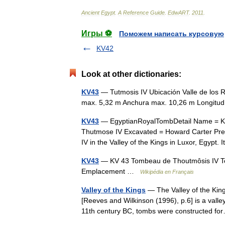
Ancient
Egypt
.
A
Reference
Guide
.
EdwART
.
2011
.
Игры ⚽
Поможем написать курсовую
KV42
Look at other dictionaries:
KV43
— Tutmosis IV Ubicación Valle de los 
max. 5,32 m Anchura max. 10,26 m Longit
KV43
— EgyptianRoyalTombDetail Name = KV4
Thutmose IV Excavated = Howard Carter Pr
IV in the Valley of the Kings in Luxor, Egyp
KV43
— KV 43 Tombeau de Thoutmôsis IV Tom
Emplacement …
Wikipédia en Français
Valley of the Kings
— The Valley of the Kings (Arabic: وادي الملوك Wadi Biban el M
[Reeves and Wilkinson (1996), p.6] is a valle
11th century BC, tombs were constructed 