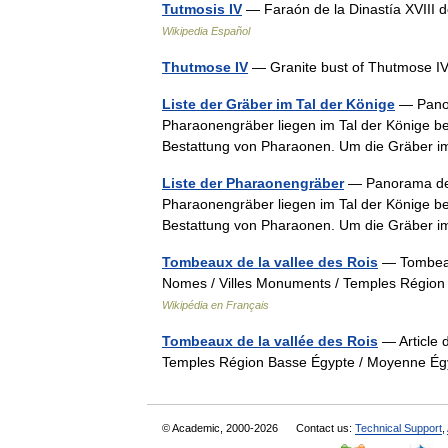
Tutmosis IV
— Faraón de la Dinastía XVIII 
Wikipedia Español
Thutmose IV
— Granite bust of Thutmose I
Liste der Gräber im Tal der Könige
— Panor
Pharaonengräber liegen im Tal der Könige bei
Bestattung von Pharaonen. Um die Gräber i
Liste der Pharaonengräber
— Panorama des 
Pharaonengräber liegen im Tal der Könige bei
Bestattung von Pharaonen. Um die Gräber i
Tombeaux de la vallee des Rois
— Tombeaux
Nomes / Villes Monuments / Temples Régio
Wikipédia en Français
Tombeaux de la vallée des Rois
— Article 
Temples Région Basse Égypte / Moyenne É
© Academic, 2000-2026
Contact us:
Technical Support
,